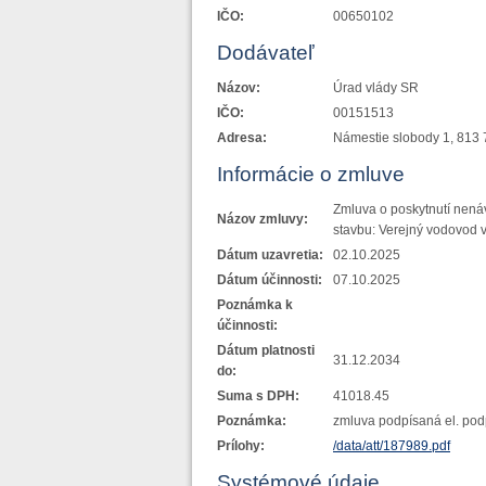
IČO:
00650102
Dodávateľ
Názov:
Úrad vlády SR
IČO:
00151513
Adresa:
Námestie slobody 1, 813 
Informácie o zmluve
Zmluva o poskytnutí nená
Názov zmluvy:
stavbu: Verejný vodovod 
Dátum uzavretia:
02.10.2025
Dátum účinnosti:
07.10.2025
Poznámka k
účinnosti:
Dátum platnosti
31.12.2034
do:
Suma s DPH:
41018.45
Poznámka:
zmluva podpísaná el. po
Prílohy:
/data/att/187989.pdf
Systémové údaje