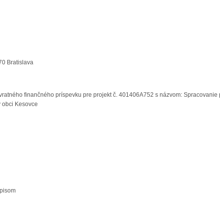
70 Bratislava
vratného finančného príspevku pre projekt č. 401406A752 s názvom: Spracovanie p
v obci Kesovce
dpisom