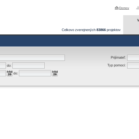
Domov
V
Celkovo zverejnených
83866
projektov
Prijímateľ:
Typ pomoci:
do:
do: