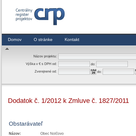
Centrálny register zmlúv
Domov
O stránke
Kontakt
Názov projektu:
Výška v € s DPH od:
do:
Zverejnené od:
do:
Dodatok č. 1/2012 k Zmluve č. 1827/2011
Obstarávateľ
Názov:
Obec Nolčovo