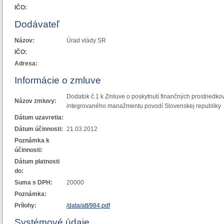
IČO:
Dodávateľ
Názov:
Úrad vlády SR
IČO:
Adresa:
Informácie o zmluve
Dodatok č.1 k Zmluve o poskytnutí finančných prostriedkov
Názov zmluvy:
integrovaného manažmentu povodí Slovenskej republiky
Dátum uzavretia:
Dátum účinnosti:
21.03.2012
Poznámka k
účinnosti:
Dátum platnosti
do:
Suma s DPH:
20000
Poznámka:
Prílohy:
/data/att/984.pdf
Systémové údaje