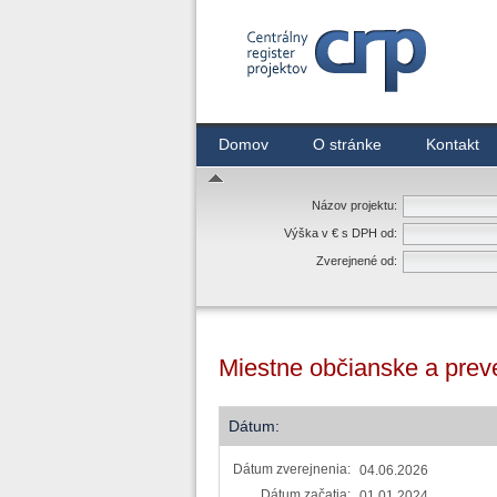
Centrálny register zmlúv
Domov
O stránke
Kontakt
Názov projektu:
Výška v € s DPH od:
Zverejnené od:
Miestne občianske a prev
Dátum:
Dátum zverejnenia:
04.06.2026
Dátum začatia:
01.01.2024