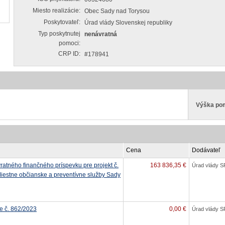
Miesto realizácie:
Obec Sady nad Torysou
Poskytovateľ:
Úrad vlády Slovenskej republiky
Typ poskytnutej
nenávratná
pomoci:
CRP ID:
#178941
Výška po
Cena
Dodávateľ
ratného finančného príspevku pre projekt č.
163 836,35 €
Úrad vlády S
stne občianske a preventívne služby Sady
e č. 862/2023
0,00 €
Úrad vlády S