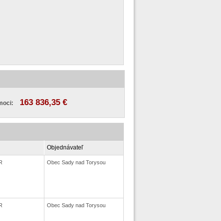
163 836,35 €
moci:
Objednávateľ
R
Obec Sady nad Torysou
R
Obec Sady nad Torysou