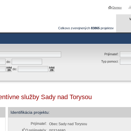
Domov
V
Celkovo zverejnených
83865
projektov
Prijímateľ:
Typ pomoci:
do:
do:
entívne služby Sady nad Torysou
Identifikácia projektu:
Prijímateľ:
Obec Sady nad Torysou
IČO prijímateľa:
00324680