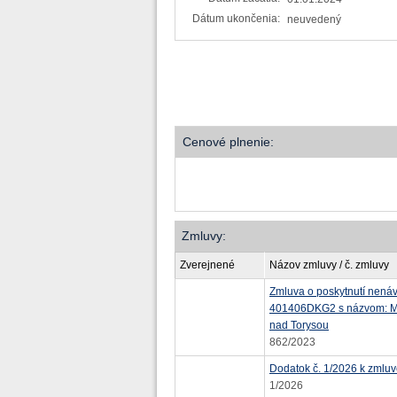
Dátum ukončenia:
neuvedený
Cenové plnenie:
Zmluvy:
Zverejnené
Názov zmluvy / č. zmluvy
Zmluva o poskytnutí nenáv
401406DKG2 s názvom: Mie
nad Torysou
862/2023
Dodatok č. 1/2026 k zmluv
1/2026