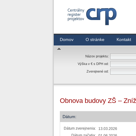
Centrálny register zmlúv
Domov
O stránke
Kontakt
Názov projektu:
Výška v € s DPH od:
Zverejnené od:
Obnova budovy ZŠ – Zníže
Dátum:
Dátum zverejnenia:
13.03.2026
Dátum začatia:
01.06.2026