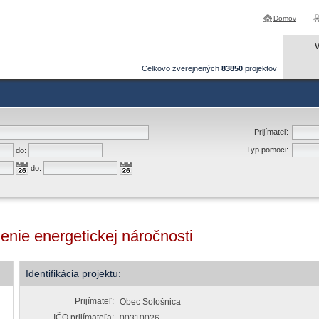
Domov
V
Celkovo zverejnených
83850
projektov
Prijímateľ:
Typ pomoci:
do:
do:
nie energetickej náročnosti
Identifikácia projektu:
Prijímateľ:
Obec Sološnica
IČO prijímateľa:
00310026