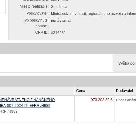
Miesto realizácie:
Sološnica
Poskytovateľ:
Ministerstvo investícií, regionálneho rozvoja a info
Typ poskytnutej
nenávratná
pomoci:
CRP ID:
#216281
Výška po
Cena
Dodávateľ
 NENÁVRATNÉHO FINANČNÉHO
973 203,39 €
Obec Sološni
IEA-007-2024-ITI-EFRR /H989
EFRR /H989