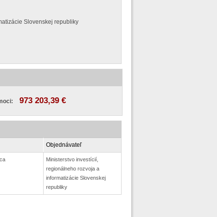
rmatizácie Slovenskej republiky
973 203,39 €
moci:
Objednávateľ
ca
Ministerstvo investícií,
regionálneho rozvoja a
informatizácie Slovenskej
republiky