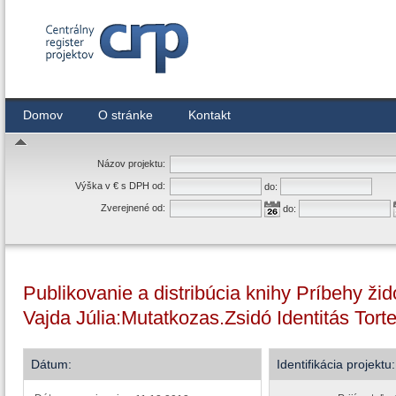
Centrálny register zmlúv
Domov
O stránke
Kontakt
Názov projektu:
Výška v € s DPH od:
do:
Zverejnené od:
do:
Publikovanie a distribúcia knihy Príbehy ži
Vajda Júlia:Mutatkozas.Zsidó Identitás Tort
Dátum:
Identifikácia projektu: