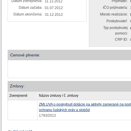
Dátum zverejnenia:
Prijímateľ:
11.12.2012
Dátum začatia:
IČO prijímateľa:
01.07.2012
Dátum ukončenia:
Miesto realizácie:
31.12.2012
Poskytovateľ:
Typ poskytnutej
pomoci:
CRP ID:
Cenové plnenie:
Zmluvy:
Zverejnené
Názov zmluvy / č. zmluvy
ZMLUVA o poskytnutí dotácie na aktivity zamerané na pod
ochranu ľudských práv a slobôd
1793/2012