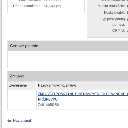
Dátum ukončenia:
Miesto realizácie:
neuvedený
Poskytovateľ:
Typ poskytnutej
pomoci:
CRP ID:
Cenové plnenie:
Zmluvy:
Zverejnené
Názov zmluvy / č. zmluvy
ZMLUVA O POSKYTNUTÍ NENÁVRATNÉHO FINANČNÉ
PRÍSPEVKU
Z401405I258
Návrat späť