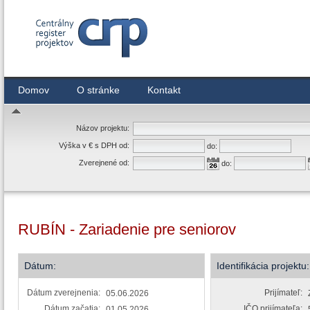
Centrálny register zmlúv
Domov
O stránke
Kontakt
Názov projektu:
Výška v € s DPH od:
do:
Zverejnené od:
do:
RUBÍN - Zariadenie pre seniorov
Dátum:
Identifikácia projektu:
Dátum zverejnenia:
Prijímateľ:
05.06.2026
Dátum začatia:
IČO prijímateľa:
01.05.2026