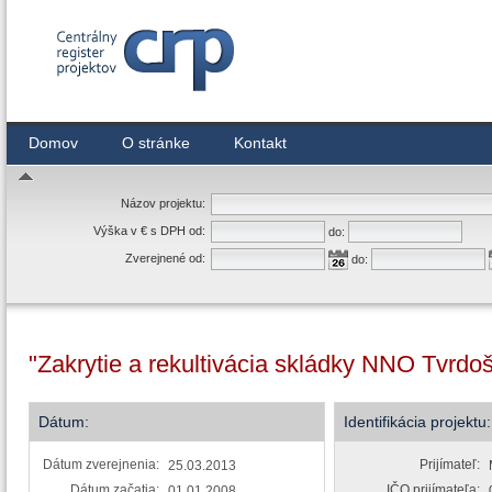
Centrálny register zmlúv
Domov
O stránke
Kontakt
Názov projektu:
Výška v € s DPH od:
do:
Zverejnené od:
do:
"Zakrytie a rekultivácia skládky NNO Tvrdoš
Dátum:
Identifikácia projektu:
Dátum zverejnenia:
Prijímateľ:
25.03.2013
Dátum začatia:
IČO prijímateľa:
01.01.2008