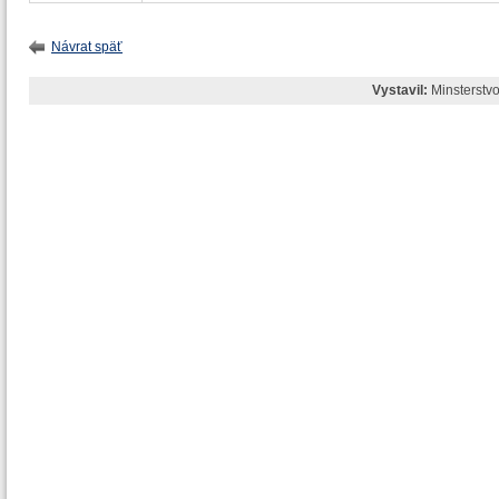
Návrat späť
Vystavil:
Minsterstvo