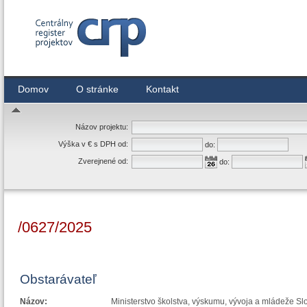
Centrálny register zmlúv
Domov
O stránke
Kontakt
Názov projektu:
Výška v € s DPH od:
do:
Zverejnené od:
do:
/0627/2025
Obstarávateľ
Názov:
Ministerstvo školstva, výskumu, vývoja a mládeže Sl