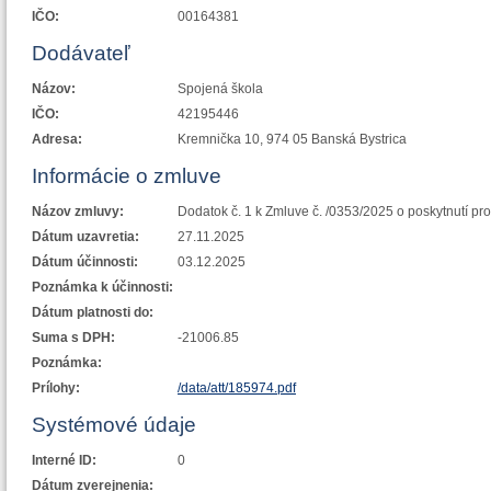
IČO:
00164381
Dodávateľ
Názov:
Spojená škola
IČO:
42195446
Adresa:
Kremnička 10, 974 05 Banská Bystrica
Informácie o zmluve
Názov zmluvy:
Dodatok č. 1 k Zmluve č. /0353/2025 o poskytnutí p
Dátum uzavretia:
27.11.2025
Dátum účinnosti:
03.12.2025
Poznámka k účinnosti:
Dátum platnosti do:
Suma s DPH:
-21006.85
Poznámka:
Prílohy:
/data/att/185974.pdf
Systémové údaje
Interné ID:
0
Dátum zverejnenia: