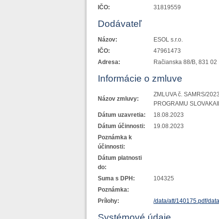
IČO:
31819559
Dodávateľ
Názov:
ESOL s.r.o.
IČO:
47961473
Adresa:
Račianska 88/B, 831 02 
Informácie o zmluve
ZMLUVA č. SAMRS/202
Názov zmluvy:
PROGRAMU SLOVAKAI
Dátum uzavretia:
18.08.2023
Dátum účinnosti:
19.08.2023
Poznámka k
účinnosti:
Dátum platnosti
do:
Suma s DPH:
104325
Poznámka:
Prílohy:
/data/att/140175.pdf
/dat
Systémové údaje