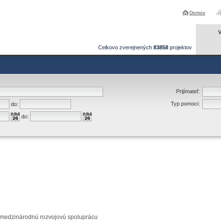
Domov
V
Celkovo zverejnených
83858
projektov
Prijímateľ:
Typ pomoci:
do:
do:
 medzinárodnú rozvojovú spoluprácu