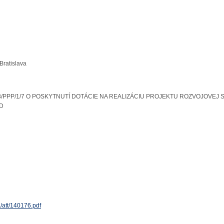
Bratislava
3/PPP/1/7 O POSKYTNUTÍ DOTÁCIE NA REALIZÁCIU PROJEKTU ROZVOJOVE
D
a/att/140176.pdf