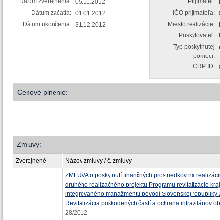
Dátum zverejnenia:
Prijímateľ:
05.11.2012
Dátum začatia:
IČO prijímateľa:
01.01.2012
Dátum ukončenia:
Miesto realizácie:
31.12.2012
Poskytovateľ:
Typ poskytnutej
pomoci:
CRP ID:
Cenové plnenie:
Zmluvy:
Zverejnené
Názov zmluvy / č. zmluvy
ZMLUVA o poskytnutí finančných prostriedkov na realizáci
druhého realizačného projektu Programu revitalizácie kraj
integrovaného manažmentu povodí Slovenskej republiky 
Revitalizácia poškodených častí a ochrana intravilánov ob
28/2012