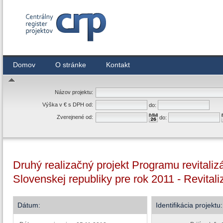
Centrálny register zmlúv
Domov
O stránke
Kontakt
Názov projektu:
Výška v € s DPH od:
do:
Zverejnené od:
do:
Druhý realizačný projekt Programu revitali
Slovenskej republiky pre rok 2011 - Revital
Dátum:
Identifikácia projektu: