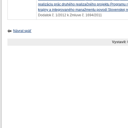
realizáciu prác druhého realizačného projektu Programu re
krajiny a integrovaného manažmentu povodí Slovenskej r
Dodatok č. 1/2012 k Zmluve č. 1694/2011
Návrat späť
Vystavil: