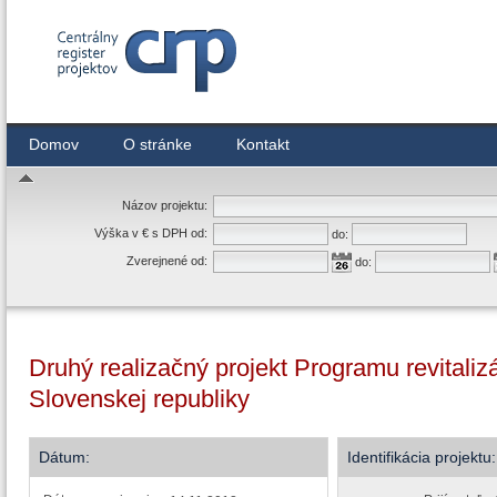
Centrálny register zmlúv
Domov
O stránke
Kontakt
Názov projektu:
Výška v € s DPH od:
do:
Zverejnené od:
do:
Druhý realizačný projekt Programu revitali
Slovenskej republiky
Dátum:
Identifikácia projektu: