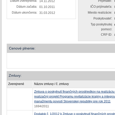
Dátum zverejnenia:
Prijímateľ:
14.11.2012
Dátum začatia:
IČO prijímateľa:
01.10.2011
Dátum ukončenia:
Miesto realizácie:
31.03.2012
Poskytovateľ:
Typ poskytnutej
pomoci:
CRP ID:
Cenové plnenie:
Zmluvy:
Zverejnené
Názov zmluvy / č. zmluvy
Zmluva o poskytnutí finančných prostriedkov na realizáciu 
realizačný projekt Programu revitalizácie krajiny a integr
manažmentu povodí Slovenskej republiky pre rok 2011
1694/2011
Dodatok č. 1/2012 k Zmluve o poskytnutí finančných prost