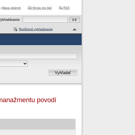
Mapa stránok
Verzia pre tlač
RSS
yhľadávanie
Rozšírené vyhľadávanie
Vyhľadať
o manažmentu povodí