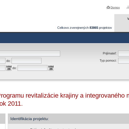
Domov
V
Celkovo zverejnených
83865
projektov
Prijímateľ:
Typ pomoci:
do:
do:
Programu revitalizácie krajiny a integrovanéh
rok 2011.
Identifikácia projektu: