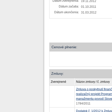
Dátum zverejnenia:
19.11.2012
Dátum začatia:
01.10.2011
Dátum ukončenia:
31.03.2012
Cenové plnenie:
Zmluvy:
Zverejnené
Názov zmluvy / č. zmluvy
Zmluva o poskytnutí finanč
realizačný projekt Program
manažmentu povodí Sloven
1784/2011
Dodatok č. 1/2012 k Zmluv