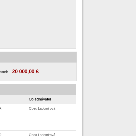
20 000,00 €
moci:
Objednávateľ
R
Obec Ladomirová
R
Obec Ladomirová