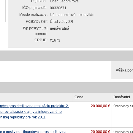
Prijímateľ:
Obec Ladomirová
IČO prijímateľa:
00330671
Miesto realizácie:
k.ú. Ladomirová - extravilán
Poskytovateľ:
Úrad vlády SR
Typ poskytnutej
nenávratná
pomoci:
CRP ID:
#1673
Výška po
Cena
Dodávateľ
ných prostriedkov na realizáciu projektu: 2.
20 000,00 €
Úrad vlády S
u revitalizácie krajiny a integrovaného
skej republiky pre rok 2011
e o poskytnutí finančných prostriedkov na
20 000,00 €
Úrad vlády S