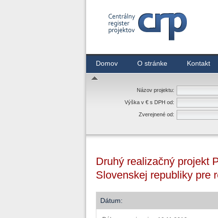
Centrálny register zmlúv
Domov
O stránke
Kontakt
Názov projektu:
Výška v € s DPH od:
Zverejnené od:
Druhý realizačný projekt 
Slovenskej republiky pre 
Dátum: