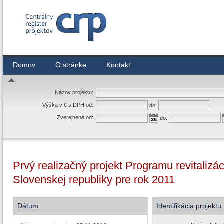
Centrálny register zmlúv
Domov
O stránke
Kontakt
Názov projektu:
Výška v € s DPH od:
do:
Zverejnené od:
do:
Prvý realizačný projekt Programu revitaliz
Slovenskej republiky pre rok 2011
Dátum:
Identifikácia projektu: