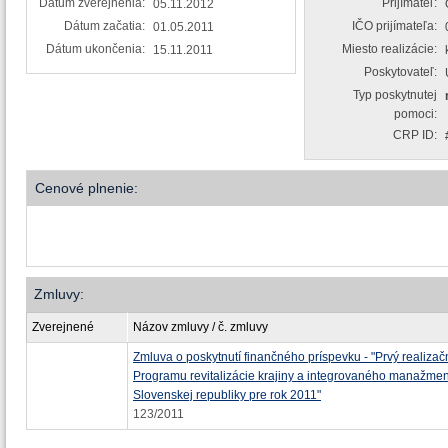
Dátum zverejnenia:
Prijímateľ:
05.11.2012
Dátum začatia:
IČO prijímateľa:
01.05.2011
Dátum ukončenia:
Miesto realizácie:
15.11.2011
Poskytovateľ:
Typ poskytnutej
pomoci:
CRP ID:
Cenové plnenie:
Zmluvy:
Zverejnené
Názov zmluvy / č. zmluvy
Zmluva o poskytnutí finančného príspevku - "Prvý realizač
Programu revitalizácie krajiny a integrovaného manažme
Slovenskej republiky pre rok 2011"
123/2011