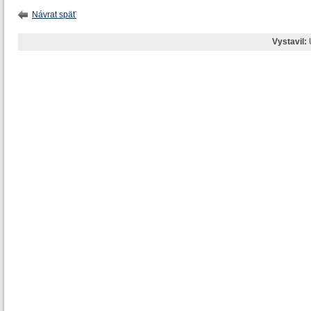
Návrat späť
Vystavil: