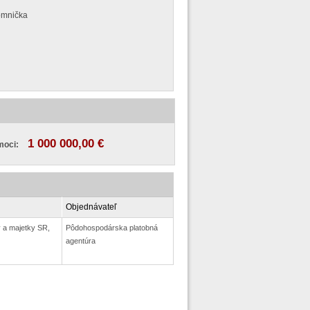
omnička
1 000 000,00 €
moci:
Objednávateľ
y a majetky SR,
Pôdohospodárska platobná
agentúra