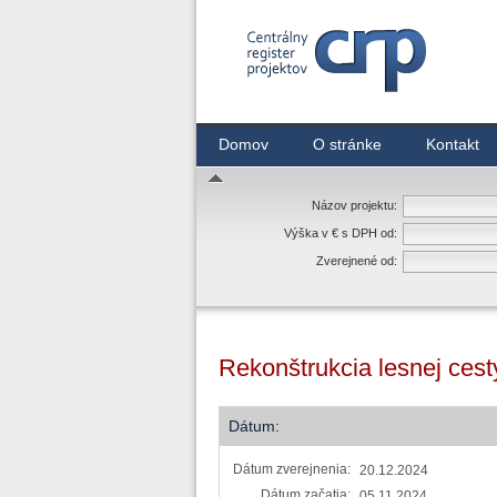
Centrálny register zmlúv
Domov
O stránke
Kontakt
Názov projektu:
Výška v € s DPH od:
Zverejnené od:
Rekonštrukcia lesnej ces
Dátum:
Dátum zverejnenia:
20.12.2024
Dátum začatia:
05.11.2024