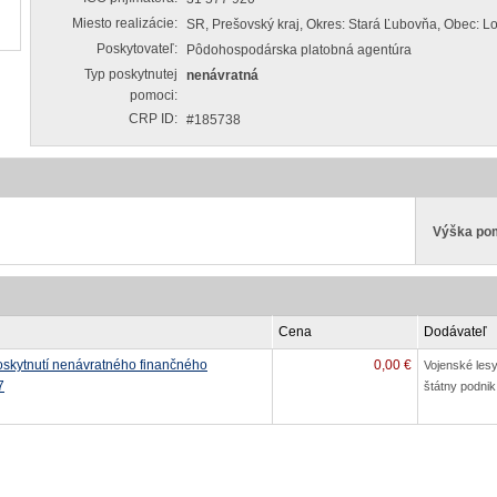
Miesto realizácie:
SR, Prešovský kraj, Okres: Stará Ľubovňa, Obec: L
Poskytovateľ:
Pôdohospodárska platobná agentúra
Typ poskytnutej
nenávratná
pomoci:
CRP ID:
#185738
Výška po
Cena
Dodávateľ
oskytnutí nenávratného finančného
0,00 €
Vojenské les
7
štátny podnik