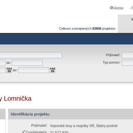
Domov
V
Celkovo zverejnených
83858
projektov
Prijímateľ:
Typ pomoci:
do:
do:
ty Lomnička
Identifikácia projektu:
Prijímateľ:
Vojenské lesy a majetky SR, štátny podnik
IČO prijímateľa:
31 577 920