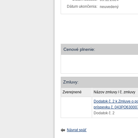
Dátum ukončenia:
neuvedený
Cenové plnenie:
Zmluvy:
Zverejnené
Názov zmluvy / č. zmluvy
Dodatok č. 2 k Zmluve o p
príspevku č. 043PO63000
Dodatok č. 2
Návrat späť