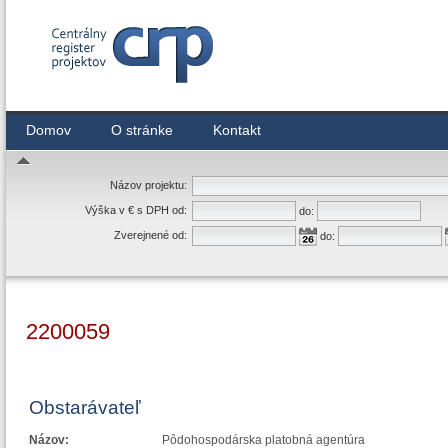
Centrálny register zmlúv
Domov
O stránke
Kontakt
Názov projektu:
Výška v € s DPH od:
do:
Zverejnené od:
do:
2200059
Obstarávateľ
Názov:
Pôdohospodárska platobná agentúra