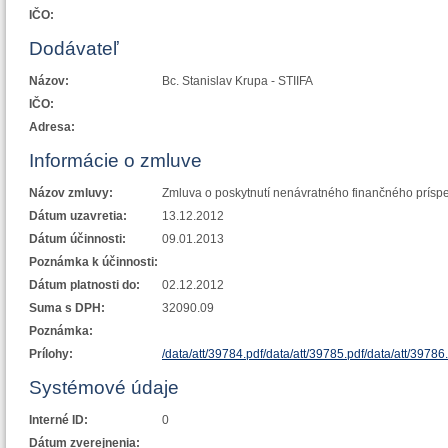
IČO:
Dodávateľ
Názov:
Bc. Stanislav Krupa - STIIFA
IČO:
Adresa:
Informácie o zmluve
Názov zmluvy:
Zmluva o poskytnutí nenávratného finančného prísp
Dátum uzavretia:
13.12.2012
Dátum účinnosti:
09.01.2013
Poznámka k účinnosti:
Dátum platnosti do:
02.12.2012
Suma s DPH:
32090.09
Poznámka:
Prílohy:
/data/att/39784.pdf
/data/att/39785.pdf
/data/att/39786
Systémové údaje
Interné ID:
0
Dátum zverejnenia: