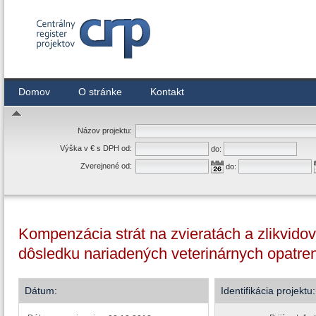
Centrálny register zmlúv
Domov
O stránke
Kontakt
Názov projektu:
Výška v € s DPH od:
do:
Zverejnené od:
do:
Kompenzácia strát na zvieratách a zlikvidov
dôsledku nariadených veterinárnych opatren
Dátum:
Identifikácia projektu: