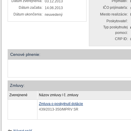
Dátum zverejnenia:
Prijímateľ:
03.12.2013
Dátum začatia:
IČO prijímateľa:
14.06.2013
Dátum ukončenia:
Miesto realizácie:
neuvedený
Poskytovateľ:
Typ poskytnutej
pomoci:
CRP ID:
Cenové plnenie:
Zmluvy:
Zverejnené
Názov zmluvy / č. zmluvy
Zmluva o poskytnutí dotácie
439/2013-350/MPRV SR