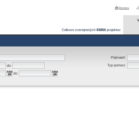
Domov
V
Celkovo zverejnených
83850
projektov
Prijímateľ:
Typ pomoci:
do:
do: