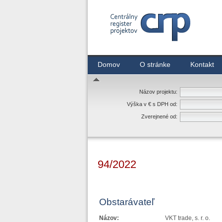
Centrálny register zmlúv
Domov
O stránke
Kontakt
Názov projektu:
Výška v € s DPH od:
Zverejnené od:
94/2022
Obstarávateľ
Názov:
VKT trade, s. r. o.