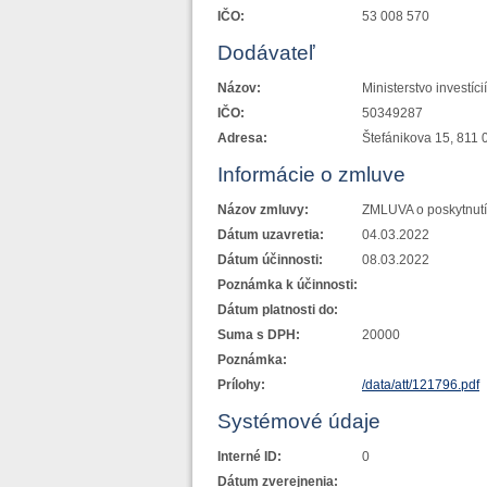
IČO:
53 008 570
Dodávateľ
Názov:
Ministerstvo investíc
IČO:
50349287
Adresa:
Štefánikova 15, 811 
Informácie o zmluve
Názov zmluvy:
ZMLUVA o poskytnutí
Dátum uzavretia:
04.03.2022
Dátum účinnosti:
08.03.2022
Poznámka k účinnosti:
Dátum platnosti do:
Suma s DPH:
20000
Poznámka:
Prílohy:
/data/att/121796.pdf
Systémové údaje
Interné ID:
0
Dátum zverejnenia: