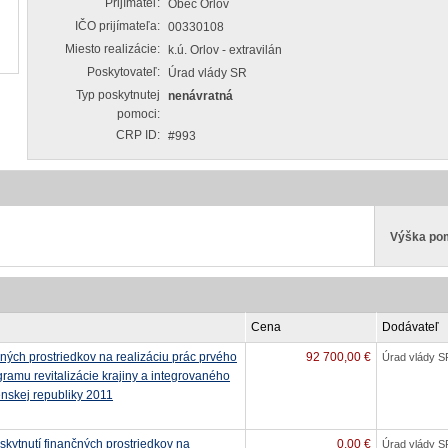
Prijímateľ:
Obec Orlov
IČO prijímateľa:
00330108
Miesto realizácie:
k.ú. Orlov - extravilán
Poskytovateľ:
Úrad vlády SR
Typ poskytnutej
nenávratná
pomoci:
CRP ID:
#993
Výška po
Cena
Dodávateľ
ných prostriedkov na realizáciu prác prvého
92 700,00 €
Úrad vlády S
ramu revitalizácie krajiny a integrovaného
skej republiky 2011
skytnutí finančných prostriedkov na
0,00 €
Úrad vlády S