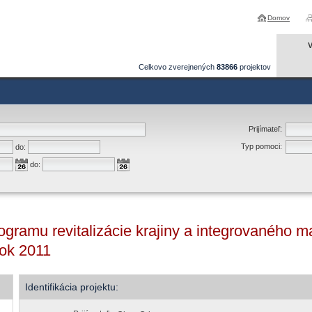
Domov
V
Celkovo zverejnených
83866
projektov
Prijímateľ:
Typ pomoci:
do:
do:
rogramu revitalizácie krajiny a integrovaného
rok 2011
Identifikácia projektu: