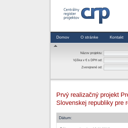
Centrálny register zmlúv
Domov
O stránke
Kontakt
Názov projektu:
Výška v € s DPH od:
Zverejnené od:
Prvý realizačný projekt P
Slovenskej republiky pre 
Dátum: