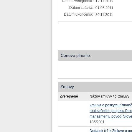
Dátum zverejnenia:
12.11.2012
Dátum začatia:
01.05.2011
Dátum ukončenia:
30.11.2011
Cenové plnenie:
Zmluvy:
Zverejnené
Názov zmluvy / č. zmluvy
Zmluva o poskytnutí finanč
realizačného projektu Prog
manažmentu povodí Sloven
185/2011
Dodatok č.1 k Zmluve o po