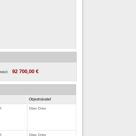
92 700,00 €
moci:
Objednávateľ
R
Obec Orlov
R
Obec Orlov