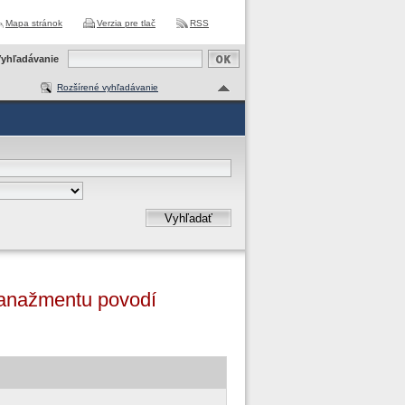
Mapa stránok
Verzia pre tlač
RSS
yhľadávanie
Rozšírené vyhľadávanie
Vyhľadať
 manažmentu povodí