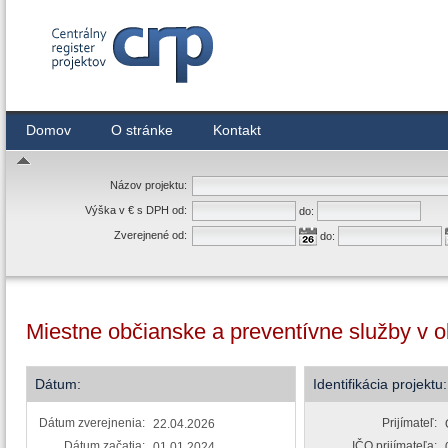
Centrálny register zmlúv
Domov
O stránke
Kontakt
Názov projektu:
Výška v € s DPH od:
do:
Zverejnené od:
do:
Miestne občianske a preventívne služby v o
Dátum:
Identifikácia projektu:
Dátum zverejnenia:
Prijímateľ:
22.04.2026
Dátum začatia:
IČO prijímateľa:
01.01.2024