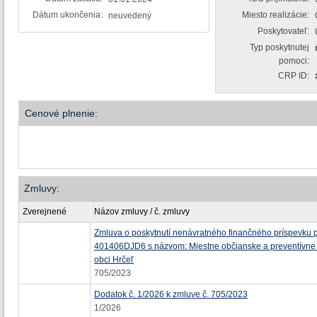
Dátum ukončenia:
Miesto realizácie:
neuvedený
Poskytovateľ:
Typ poskytnutej
pomoci:
CRP ID:
Cenové plnenie:
Zmluvy:
Zverejnené
Názov zmluvy / č. zmluvy
Zmluva o poskytnutí nenávratného finančného príspevku pr
401406DJD6 s názvom: Miestne občianske a preventívne 
obci Hrčeľ
705/2023
Dodatok č. 1/2026 k zmluve č. 705/2023
1/2026