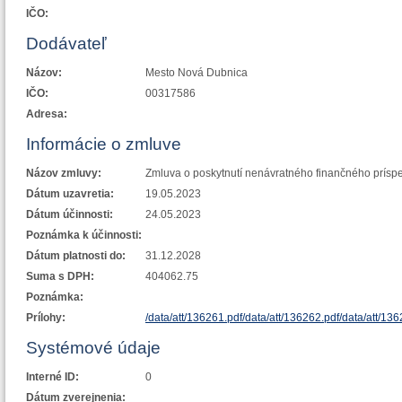
IČO:
Dodávateľ
Názov:
Mesto Nová Dubnica
IČO:
00317586
Adresa:
Informácie o zmluve
Názov zmluvy:
Zmluva o poskytnutí nenávratného finančného prísp
Dátum uzavretia:
19.05.2023
Dátum účinnosti:
24.05.2023
Poznámka k účinnosti:
Dátum platnosti do:
31.12.2028
Suma s DPH:
404062.75
Poznámka:
Prílohy:
/data/att/136261.pdf
/data/att/136262.pdf
/data/att/13
Systémové údaje
Interné ID:
0
Dátum zverejnenia: