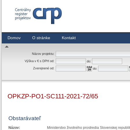
Centrálny register zmlúv
Domov
O stránke
Kontakt
Názov projektu:
Výška v € s DPH od:
do:
Zverejnené od:
do:
OPKZP-PO1-SC111-2021-72/65
Obstarávateľ
Názov:
Ministerstvo životného prostredia Slovenskej republi