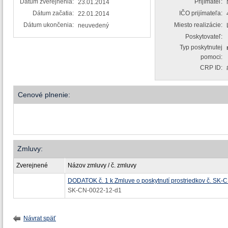
Dátum zverejnenia:
Prijímateľ:
23.01.2014
Dátum začatia:
IČO prijímateľa:
22.01.2014
Dátum ukončenia:
Miesto realizácie:
neuvedený
Poskytovateľ:
Typ poskytnutej
pomoci:
CRP ID:
Cenové plnenie:
Zmluvy:
Zverejnené
Názov zmluvy / č. zmluvy
DODATOK č. 1 k Zmluve o poskytnutí prostriedkov č. SK-
SK-CN-0022-12-d1
Návrat späť