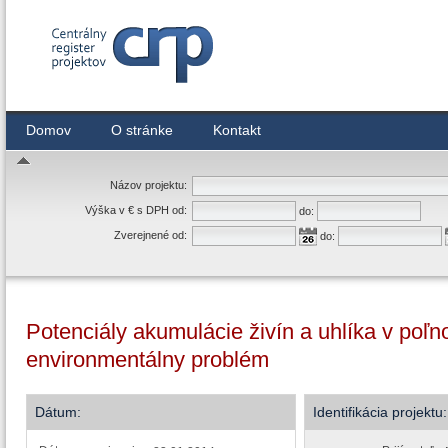
Centrálny register zmlúv
Domov
O stránke
Kontakt
Názov projektu:
Výška v € s DPH od:
do:
Zverejnené od:
do:
Potenciály akumulácie živín a uhlíka v po
environmentálny problém
Dátum:
Identifikácia projektu: