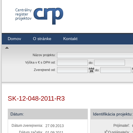
Centrálny register zmlúv
Domov
O stránke
Kontakt
Názov projektu:
Výška v € s DPH od:
do:
Zverejnené od:
do:
SK-12-048-2011-R3
Dátum:
Identifikácia projektu:
Dátum zverejnenia:
Prijímateľ:
27.09.2013
Dátum začatia:
IČO prijímateľa:
01.09.2011