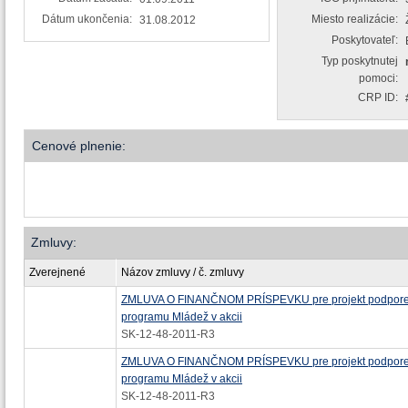
Dátum ukončenia:
Miesto realizácie:
31.08.2012
Poskytovateľ:
Typ poskytnutej
pomoci:
CRP ID:
Cenové plnenie:
Zmluvy:
Zverejnené
Názov zmluvy / č. zmluvy
ZMLUVA O FINANČNOM PRÍSPEVKU pre projekt podpore
programu Mládež v akcii
SK-12-48-2011-R3
ZMLUVA O FINANČNOM PRÍSPEVKU pre projekt podpore
programu Mládež v akcii
SK-12-48-2011-R3