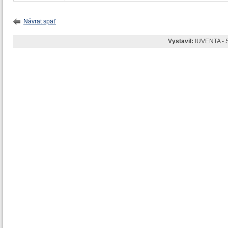
Návrat späť
Vystavil:
IUVENTA - S