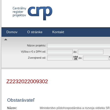
Centrálny register zmlúv
Domov
O stránke
Kontakt
Názov projektu:
Výška v € s DPH od:
do:
Zverejnené od:
do:
Z2232022009302
Obstarávateľ
Názov:
Ministerstvo pôdohospodárstva a rozvoja vidieka SR