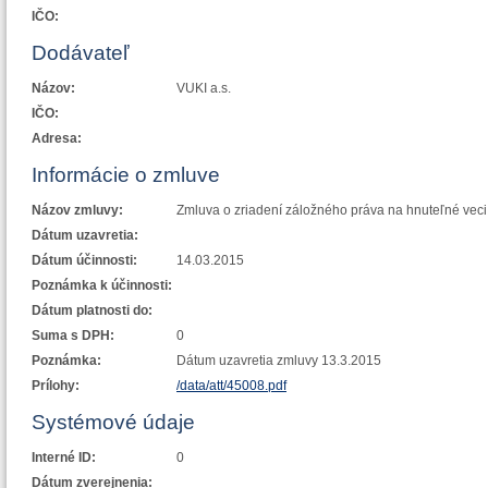
IČO:
Dodávateľ
Názov:
VUKI a.s.
IČO:
Adresa:
Informácie o zmluve
Názov zmluvy:
Zmluva o zriadení záložného práva na hnuteľné ve
Dátum uzavretia:
Dátum účinnosti:
14.03.2015
Poznámka k účinnosti:
Dátum platnosti do:
Suma s DPH:
0
Poznámka:
Dátum uzavretia zmluvy 13.3.2015
Prílohy:
/data/att/45008.pdf
Systémové údaje
Interné ID:
0
Dátum zverejnenia: