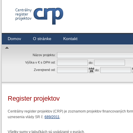
Centrálny register zmlúv
Domov
O stránke
Kontakt
Názov projektu:
Výška v € s DPH od:
do:
Zverejnené od:
do:
Register projektov
Centrálny register projektov (CRP) je zoznamom projektov financovaných form
uznesenia vlády SR č.
689/2011
.
Všetky sumy v tabuľkách sú uvádzané v eurách.