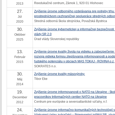
Reedukačné centrum, Zámok 1, 920 01 Hlohovec
2013
27.
Zvýšenie úrovne odborného vzdelávania pre potreby trhu
prostredníctvom cezhraničnej spolupráce stredných odbor
Júl
Stredná odborná škola strojnícka, Považská Bystrica
2020
30.
Zvýšenie úrovne kybernetickej a informačnej bezpečnosti
vlády SR 2.0
Október
Úrad vlády Slovenskej republiky
2025
13.
Zvýšenie úrovne kvality života na vidieku a zabezpečenie 
rozvoja vidieka formou zlepšovania informovanosti a pod
Február
ľudského potenciálu v obciach MAS TOKAJ - ROVINA o.z.
2015
SOKRATES n.o.
30.
Zvýšenie úrovne kvality mäsovýroby.
Tibor Eke
Máj
2014
19.
Zvýšenie úrovne informovanosti o NATO na Ukrajine - ško
pracovníkov Informačných centier NATO na Ukrajine
December
Centrum pre európske a severoatlantické vzťahy, n.f.
2012
24.
Zvýšenie úrovne informačno-komunikačných technológií v
Výskumný ústav zváračský – Priemyselný inštitút SR, záu