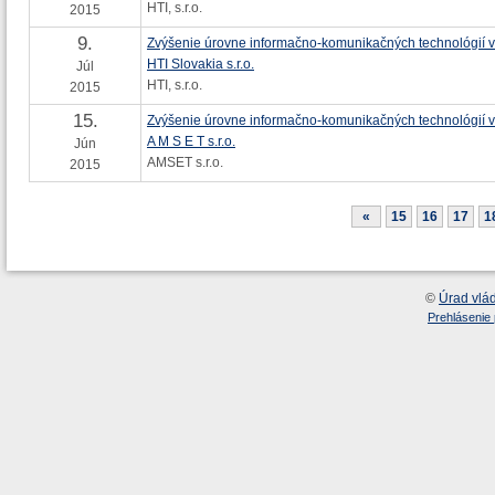
HTI, s.r.o.
2015
9.
Zvýšenie úrovne informačno-komunikačných technológií v
HTI Slovakia s.r.o.
Júl
HTI, s.r.o.
2015
15.
Zvýšenie úrovne informačno-komunikačných technológií v
A M S E T s.r.o.
Jún
AMSET s.r.o.
2015
«
15
16
17
1
©
Úrad vlá
Prehlásenie 