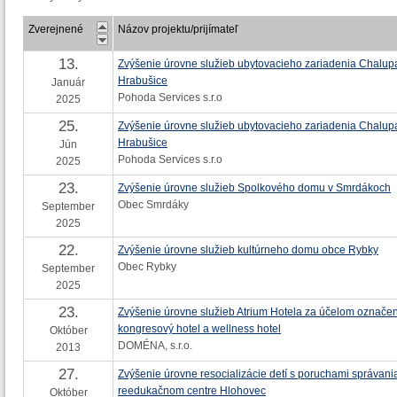
Zverejnené
Názov projektu/prijímateľ
13.
Zvýšenie úrovne služieb ubytovacieho zariadenia Chalu
Hrabušice
Január
Pohoda Services s.r.o
2025
25.
Zvýšenie úrovne služieb ubytovacieho zariadenia Chalu
Hrabušice
Jún
Pohoda Services s.r.o
2025
23.
Zvýšenie úrovne služieb Spolkového domu v Smrdákoch
Obec Smrdáky
September
2025
22.
Zvýšenie úrovne služieb kultúrneho domu obce Rybky
Obec Rybky
September
2025
23.
Zvýšenie úrovne služieb Atrium Hotela za účelom označen
kongresový hotel a wellness hotel
Október
DOMÉNA, s.r.o.
2013
27.
Zvýšenie úrovne resocializácie detí s poruchami správani
reedukačnom centre Hlohovec
Október