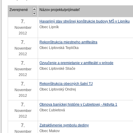
Zverejnené
Názov projektu/prijímateľ
7.
Havarijný stav strešnej konštrukcie budovy MŠ v Lipníku
Obec Lipník
November
2012
7.
Rekonštrukcia miestneho amfiteátra
Obec Liptovská Teplička
November
2012
7.
Ozvučenie a premietanie v amfiteátri v prírode
Obec Liptovské Sliače
November
2012
7.
Rekonštrukcia obecných šatní TJ
Obec Liptovský Ondrej
November
2012
7.
Obnova baníckej histórie v Ľubietovej - Aktivita 1
Obec Ľubietová
November
2012
7.
Zatraktívnenie symbolu dediny
Obec Makov
November