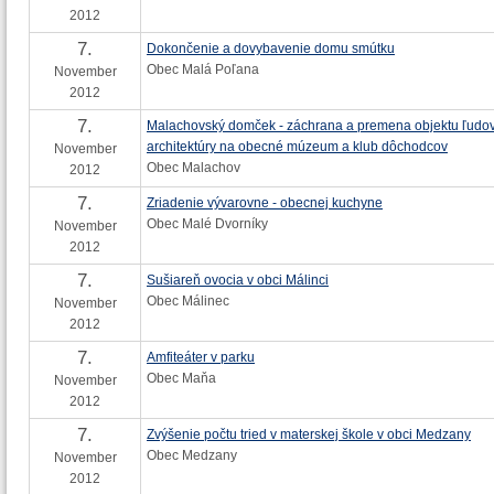
2012
7.
Dokončenie a dovybavenie domu smútku
Obec Malá Poľana
November
2012
7.
Malachovský domček - záchrana a premena objektu ľudo
architektúry na obecné múzeum a klub dôchodcov
November
Obec Malachov
2012
7.
Zriadenie vývarovne - obecnej kuchyne
Obec Malé Dvorníky
November
2012
7.
Sušiareň ovocia v obci Málinci
Obec Málinec
November
2012
7.
Amfiteáter v parku
Obec Maňa
November
2012
7.
Zvýšenie počtu tried v materskej škole v obci Medzany
Obec Medzany
November
2012