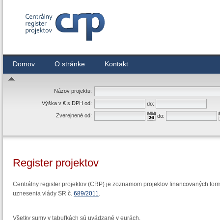
Centrálny register zmlúv
Domov
O stránke
Kontakt
Názov projektu:
Výška v € s DPH od:
do:
Zverejnené od:
do:
Register projektov
Centrálny register projektov (CRP) je zoznamom projektov financovaných form
uznesenia vlády SR č.
689/2011
.
Všetky sumy v tabuľkách sú uvádzané v eurách.