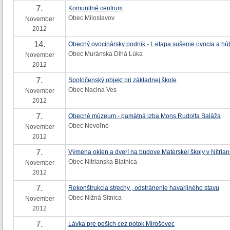
7.
Komunitné centrum
Obec Miloslavov
November
2012
14.
Obecný ovocinársky podnik - I. etapa sušenie ovocia a hú
Obec Muránska Dlhá Lúka
November
2012
7.
Spoločenský objekt pri základnej škole
Obec Nacina Ves
November
2012
7.
Obecné múzeum - pamätná izba Mons.Rudolfa Baláža
Obec Nevoľné
November
2012
7.
Výmena okien a dverí na budove Materskej školy v Nitrians
Obec Nitrianska Blatnica
November
2012
7.
Rekonštrukcia strechy , odstránenie havarijného stavu
Obec Nižná Sitnica
November
2012
7.
Lávka pre peších cez potok Mirošovec