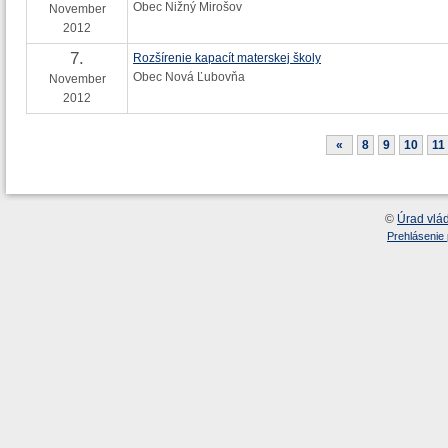
Obec Nižný Mirošov
November
2012
7.
Rozšírenie kapacít materskej školy
Obec Nová Ľubovňa
November
2012
«
8
9
10
11
©
Úrad vlá
Prehlásenie 